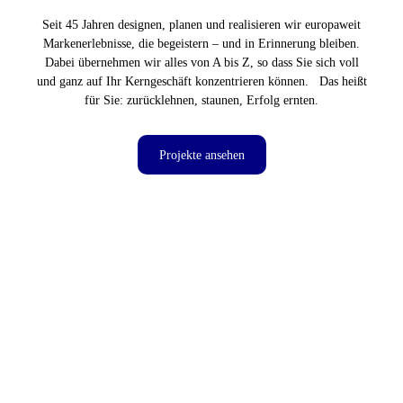
Seit 45 Jahren designen, planen und realisieren wir europaweit
Markenerlebnisse, die begeistern – und in Erinnerung bleiben.
Dabei übernehmen wir alles von A bis Z, so dass Sie sich voll
und ganz auf Ihr Kerngeschäft konzentrieren können. Das heißt
für Sie: zurücklehnen, staunen, Erfolg ernten.
Projekte ansehen
BRACE GROUP
BRACE GROUP: Echte Nähe erleben
ENERPARC
ENERPARC: Dialog auf mehreren Ebenen