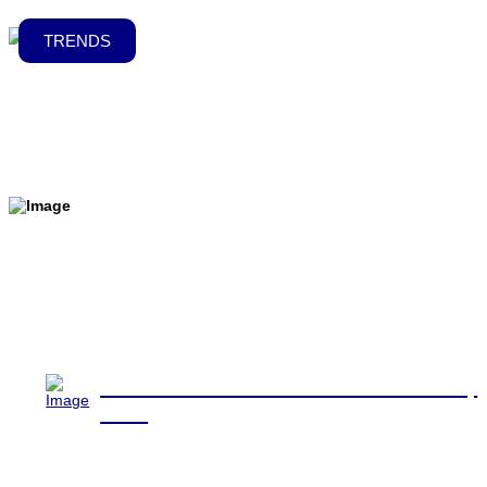
TRENDS
Blog | Messebau 1x1
Trade fair construction trends 2025 |
2026