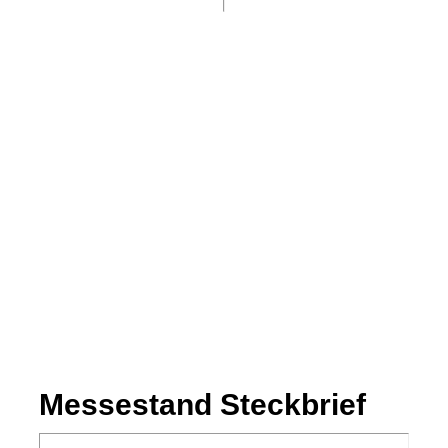
International konnten wir im Auftrag von Artist Design
mehrere Messestände konzipieren und realisieren
Messestand Steckbrief