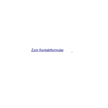
Bei Ihnen steht bald eine
Messe an?
Schreiben Sie uns!
Zum Kontaktformular