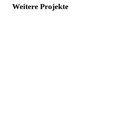
Weitere Projekte
BRACE GROUP
BRACE GROUP: Echte Nähe erleben
ENERPARC
ENERPARC: Dialog auf mehreren Ebenen
GEZE
GEZE: „Together achieving big things“